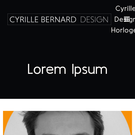
Cyrill
Desig
Horlog
Lorem Ipsum