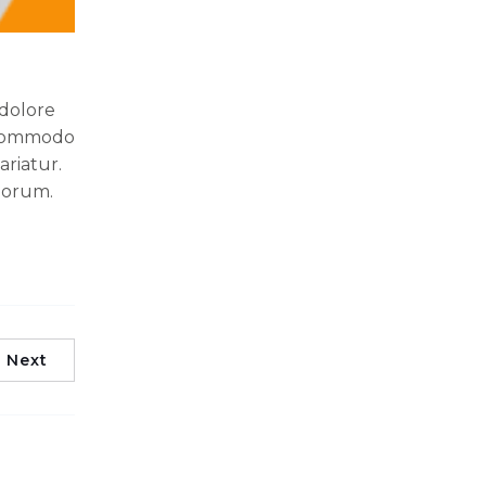
 dolore
a commodo
ariatur.
aborum.
Next